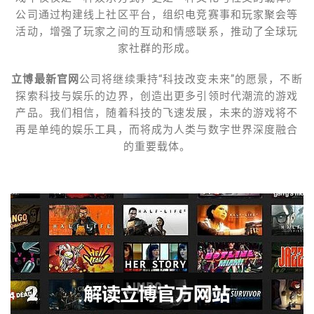
公司通过构建线上社区平台，组织电竞赛事和玩家聚会等
活动，增强了玩家之间的互动和情感联系，推动了全球玩
家社群的形成。
立博最新官网
公司将继续秉持“科技改变未来”的愿景，不断
探索科技与娱乐的边界，创造出更多引领时代潮流的游戏
产品。我们相信，随着科技的飞速发展，未来的游戏将不
再是单纯的娱乐工具，而将成为人类与数字世界深度融合
的重要载体。