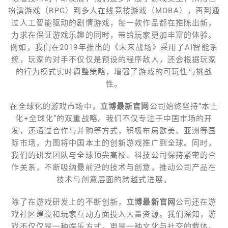
扮演游戏（RPG）到多人在线竞技游戏（MOBA），再到通
过人工智能驱动的剧情游戏，每一款作品都在推陈出新，
力求在保证游戏乐趣的同时，带给玩家更加丰富的体验。
例如，我们在2019年推出的《未来战场》采用了AI智能系
统，玩家的对手不仅仅是预设的程序敌人，还会根据玩家
的行为模式实时调整策略，增强了游戏的可玩性与挑战
性。
在全球化的游戏市场中，
立博最新官网
公司始终坚持“本土
化+全球化”的双重战略。我们不仅专注于中国市场的开
发，还通过合作与并购等方式，积极布局欧美、亚洲等国
际市场，力图将中国本土的创新游戏推广到全球。同时，
我们的研发团队与全球顶尖高校、科技公司保持紧密的合
作关系，不断吸纳最前沿的技术与创意，推动公司产品在
技术与创意层面的跨越式进展。
除了在游戏研发上的不断创新，
立博最新官网
公司还在游
戏社区建设和玩家互动方面投入大量资源。我们深知，游
戏不仅仅是一种娱乐方式，更是一种文化与社交的载体。