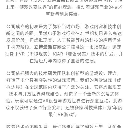
体验。自成立以来，
立博最新官网
公司始终秉持“科技创造
未来，游戏改变世界”的核心理念，推动着游戏产业的技术
革新与创意突破。
公司成立的初衷是为了弥补当时市场上游戏内容和技术创
新之间的差距。虽然电子游戏行业在21世纪初已进入高速
发展阶段，但虚拟现实、人工智能等前沿科技的应用仍处
于探索阶段。
立博最新官网
公司瞄准这一市场空缺，迅速
投身于VR（虚拟现实）和AR（增强现实）技术的研发，并
在短短几年内取得了显著的进展。
公司依托强大的技术研发团队和创新型的游戏设计理念，
打造了多个具有突破性的游戏项目。我们的首款游戏《虚
拟边界》在全球范围内获得了广泛的关注，它将虚拟现实
技术与开放世界游戏结合，创造了一个全新的沉浸式体
验，玩家可以通过VR设备与游戏世界进行深度互动。此游
戏不仅获得了多个行业奖项，还被多家科技媒体评为“年度
最佳VR游戏”。
随着技术的不断发展，我们逐步扩展了游戏类型，从角色